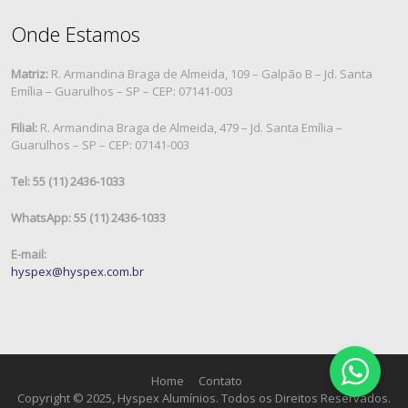
Onde Estamos
Matriz:
R. Armandina Braga de Almeida, 109 – Galpão B – Jd. Santa
Emília – Guarulhos – SP – CEP: 07141-003
Filial:
R. Armandina Braga de Almeida, 479 – Jd. Santa Emília –
Guarulhos – SP – CEP: 07141-003
Tel: 55 (11) 2436-1033
WhatsApp: 55 (11) 2436-1033
E-mail:
hyspex@hyspex.com.br
Home
Contato
Copyright © 2025, Hyspex Alumínios. Todos os Direitos Reservados.