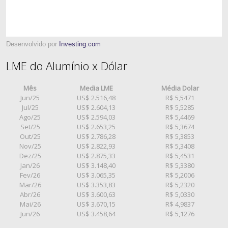
Desenvolvido por
Investing.com
LME do Alumínio x Dólar
Mês
Media LME
Média Dolar
Jun/25
US$ 2.516,48
R$ 5,5471
Jul/25
US$ 2.604,13
R$ 5,5285
Ago/25
US$ 2.594,03
R$ 5,4469
Set/25
US$ 2.653,25
R$ 5,3674
Out/25
US$ 2.786,28
R$ 5,3853
Nov/25
US$ 2.822,93
R$ 5,3408
Dez/25
US$ 2.875,33
R$ 5,4531
Jan/26
US$ 3.148,40
R$ 5,3380
Fev/26
US$ 3.065,35
R$ 5,2006
Mar/26
US$ 3.353,83
R$ 5,2320
Abr/26
US$ 3.600,63
R$ 5,0330
Mai/26
US$ 3.670,15
R$ 4,9837
Jun/26
US$ 3.458,64
R$ 5,1276