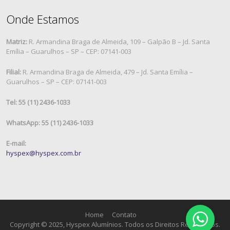
Onde Estamos
Matriz:
R. Armandina Braga de Almeida, 109 – Galpão B – Jd. Santa
Emília – Guarulhos – SP – CEP: 07141-003
Filial:
R. Armandina Braga de Almeida, 479 – Jd. Santa Emília –
Guarulhos – SP – CEP: 07141-003
Tel: 55 (11) 2436-1033
WhatsApp: 55 (11) 2436-1033
E-mail:
hyspex@hyspex.com.br
Home
Contato
Copyright © 2025, Hyspex Alumínios. Todos os Direitos Reservados.