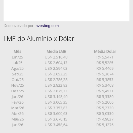
Desenvolvido por
Investing.com
LME do Alumínio x Dólar
Mês
Media LME
Média Dolar
Jun/25
US$ 2.516,48
R$ 5,5471
Jul/25
US$ 2.604,13
R$ 5,5285
Ago/25
US$ 2.594,03
R$ 5,4469
Set/25
US$ 2.653,25
R$ 5,3674
Out/25
US$ 2.786,28
R$ 5,3853
Nov/25
US$ 2.822,93
R$ 5,3408
Dez/25
US$ 2.875,33
R$ 5,4531
Jan/26
US$ 3.148,40
R$ 5,3380
Fev/26
US$ 3.065,35
R$ 5,2006
Mar/26
US$ 3.353,83
R$ 5,2320
Abr/26
US$ 3.600,63
R$ 5,0330
Mai/26
US$ 3.670,15
R$ 4,9837
Jun/26
US$ 3.458,64
R$ 5,1276