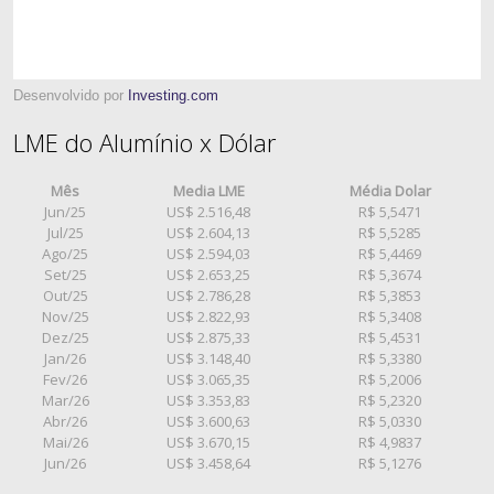
Desenvolvido por
Investing.com
LME do Alumínio x Dólar
Mês
Media LME
Média Dolar
Jun/25
US$ 2.516,48
R$ 5,5471
Jul/25
US$ 2.604,13
R$ 5,5285
Ago/25
US$ 2.594,03
R$ 5,4469
Set/25
US$ 2.653,25
R$ 5,3674
Out/25
US$ 2.786,28
R$ 5,3853
Nov/25
US$ 2.822,93
R$ 5,3408
Dez/25
US$ 2.875,33
R$ 5,4531
Jan/26
US$ 3.148,40
R$ 5,3380
Fev/26
US$ 3.065,35
R$ 5,2006
Mar/26
US$ 3.353,83
R$ 5,2320
Abr/26
US$ 3.600,63
R$ 5,0330
Mai/26
US$ 3.670,15
R$ 4,9837
Jun/26
US$ 3.458,64
R$ 5,1276