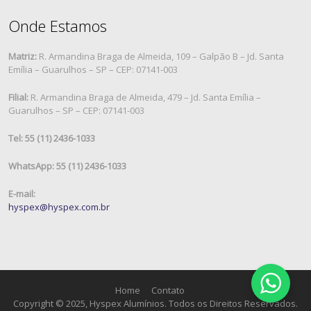
Onde Estamos
Matriz:
R. Armandina Braga de Almeida, 109 – Galpão B – Jd. Santa
Emília – Guarulhos – SP – CEP: 07141-003
Filial:
R. Armandina Braga de Almeida, 479 – Jd. Santa Emília –
Guarulhos – SP – CEP: 07141-003
Tel: 55 (11) 2436-1033
WhatsApp: 55 (11) 2436-1033
E-mail:
hyspex@hyspex.com.br
Home
Contato
Copyright © 2025, Hyspex Alumínios. Todos os Direitos Reservados.