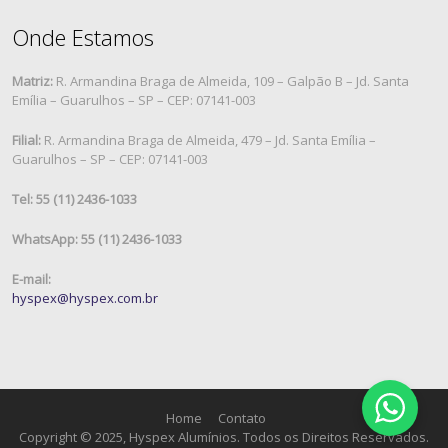
Onde Estamos
Matriz:
R. Armandina Braga de Almeida, 109 – Galpão B – Jd. Santa
Emília – Guarulhos – SP – CEP: 07141-003
Filial:
R. Armandina Braga de Almeida, 479 – Jd. Santa Emília –
Guarulhos – SP – CEP: 07141-003
Tel: 55 (11) 2436-1033
WhatsApp: 55 (11) 2436-1033
E-mail:
hyspex@hyspex.com.br
Home
Contato
Copyright © 2025, Hyspex Alumínios. Todos os Direitos Reservados.