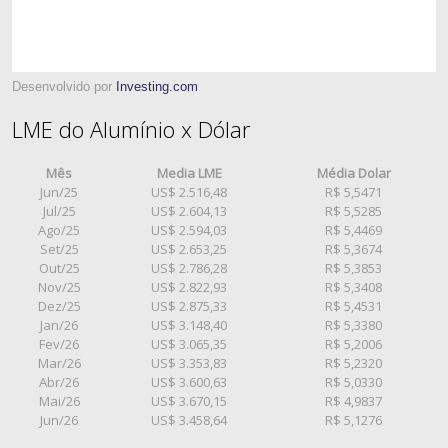
Desenvolvido por
Investing.com
LME do Alumínio x Dólar
Mês
Media LME
Média Dolar
Jun/25
US$ 2.516,48
R$ 5,5471
Jul/25
US$ 2.604,13
R$ 5,5285
Ago/25
US$ 2.594,03
R$ 5,4469
Set/25
US$ 2.653,25
R$ 5,3674
Out/25
US$ 2.786,28
R$ 5,3853
Nov/25
US$ 2.822,93
R$ 5,3408
Dez/25
US$ 2.875,33
R$ 5,4531
Jan/26
US$ 3.148,40
R$ 5,3380
Fev/26
US$ 3.065,35
R$ 5,2006
Mar/26
US$ 3.353,83
R$ 5,2320
Abr/26
US$ 3.600,63
R$ 5,0330
Mai/26
US$ 3.670,15
R$ 4,9837
Jun/26
US$ 3.458,64
R$ 5,1276