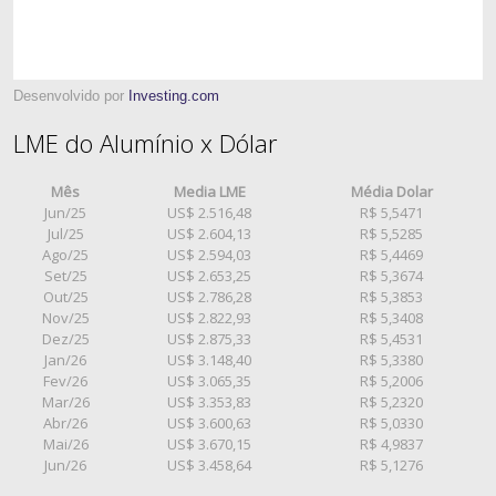
Desenvolvido por
Investing.com
LME do Alumínio x Dólar
Mês
Media LME
Média Dolar
Jun/25
US$ 2.516,48
R$ 5,5471
Jul/25
US$ 2.604,13
R$ 5,5285
Ago/25
US$ 2.594,03
R$ 5,4469
Set/25
US$ 2.653,25
R$ 5,3674
Out/25
US$ 2.786,28
R$ 5,3853
Nov/25
US$ 2.822,93
R$ 5,3408
Dez/25
US$ 2.875,33
R$ 5,4531
Jan/26
US$ 3.148,40
R$ 5,3380
Fev/26
US$ 3.065,35
R$ 5,2006
Mar/26
US$ 3.353,83
R$ 5,2320
Abr/26
US$ 3.600,63
R$ 5,0330
Mai/26
US$ 3.670,15
R$ 4,9837
Jun/26
US$ 3.458,64
R$ 5,1276