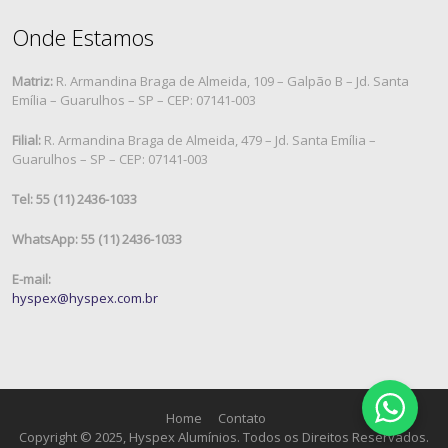
Onde Estamos
Matriz:
R. Armandina Braga de Almeida, 109 – Galpão B – Jd. Santa
Emília – Guarulhos – SP – CEP: 07141-003
Filial:
R. Armandina Braga de Almeida, 479 – Jd. Santa Emília –
Guarulhos – SP – CEP: 07141-003
Tel: 55 (11) 2436-1033
WhatsApp: 55 (11) 2436-1033
E-mail:
hyspex@hyspex.com.br
Home
Contato
Copyright © 2025, Hyspex Alumínios. Todos os Direitos Reservados.