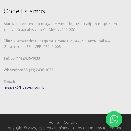
Onde Estamos
Matriz:
R. Armandina Braga de Almeida, 109 – Galpão B – Jd. Santa
Emília – Guarulhos – SP – CEP: 07141-003
Filial:
R. Armandina Braga de Almeida, 479 – Jd. Santa Emília –
Guarulhos – SP – CEP: 07141-003
Tel: 55 (11) 2436-1033
WhatsApp: 55 (11) 2436-1033
E-mail:
hyspex@hyspex.com.br
Home
Contato
Copyright © 2025, Hyspex Alumínios. Todos os Direitos Reservados.