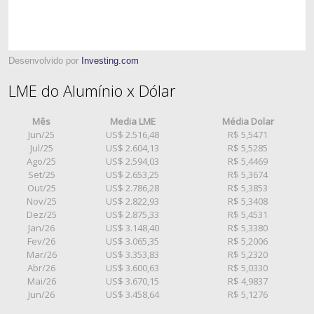
Desenvolvido por
Investing.com
LME do Alumínio x Dólar
Mês
Media LME
Média Dolar
Jun/25
US$ 2.516,48
R$ 5,5471
Jul/25
US$ 2.604,13
R$ 5,5285
Ago/25
US$ 2.594,03
R$ 5,4469
Set/25
US$ 2.653,25
R$ 5,3674
Out/25
US$ 2.786,28
R$ 5,3853
Nov/25
US$ 2.822,93
R$ 5,3408
Dez/25
US$ 2.875,33
R$ 5,4531
Jan/26
US$ 3.148,40
R$ 5,3380
Fev/26
US$ 3.065,35
R$ 5,2006
Mar/26
US$ 3.353,83
R$ 5,2320
Abr/26
US$ 3.600,63
R$ 5,0330
Mai/26
US$ 3.670,15
R$ 4,9837
Jun/26
US$ 3.458,64
R$ 5,1276