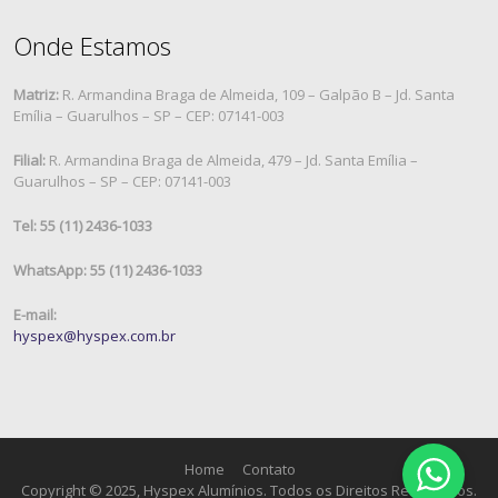
Onde Estamos
Matriz:
R. Armandina Braga de Almeida, 109 – Galpão B – Jd. Santa
Emília – Guarulhos – SP – CEP: 07141-003
Filial:
R. Armandina Braga de Almeida, 479 – Jd. Santa Emília –
Guarulhos – SP – CEP: 07141-003
Tel: 55 (11) 2436-1033
WhatsApp: 55 (11) 2436-1033
E-mail:
hyspex@hyspex.com.br
Home
Contato
Copyright © 2025, Hyspex Alumínios. Todos os Direitos Reservados.