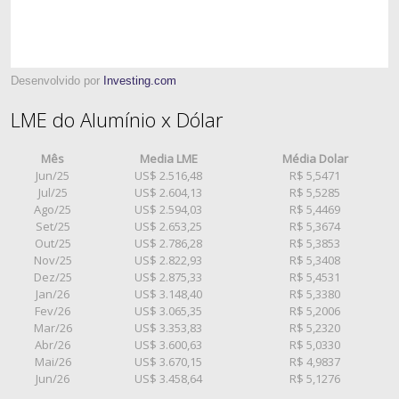
Desenvolvido por
Investing.com
LME do Alumínio x Dólar
Mês
Media LME
Média Dolar
Jun/25
US$ 2.516,48
R$ 5,5471
Jul/25
US$ 2.604,13
R$ 5,5285
Ago/25
US$ 2.594,03
R$ 5,4469
Set/25
US$ 2.653,25
R$ 5,3674
Out/25
US$ 2.786,28
R$ 5,3853
Nov/25
US$ 2.822,93
R$ 5,3408
Dez/25
US$ 2.875,33
R$ 5,4531
Jan/26
US$ 3.148,40
R$ 5,3380
Fev/26
US$ 3.065,35
R$ 5,2006
Mar/26
US$ 3.353,83
R$ 5,2320
Abr/26
US$ 3.600,63
R$ 5,0330
Mai/26
US$ 3.670,15
R$ 4,9837
Jun/26
US$ 3.458,64
R$ 5,1276