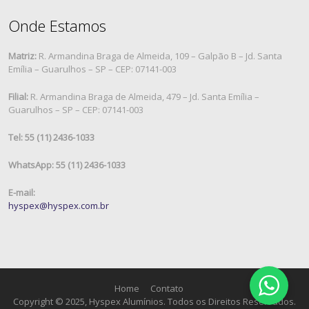
Onde Estamos
Matriz:
R. Armandina Braga de Almeida, 109 – Galpão B – Jd. Santa
Emília – Guarulhos – SP – CEP: 07141-003
Filial:
R. Armandina Braga de Almeida, 479 – Jd. Santa Emília –
Guarulhos – SP – CEP: 07141-003
Tel: 55 (11) 2436-1033
WhatsApp: 55 (11) 2436-1033
E-mail:
hyspex@hyspex.com.br
Home
Contato
Copyright © 2025, Hyspex Alumínios. Todos os Direitos Reservados.