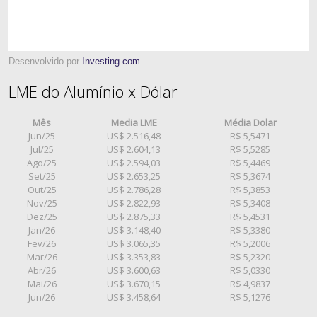
Desenvolvido por
Investing.com
LME do Alumínio x Dólar
Mês
Media LME
Média Dolar
Jun/25
US$ 2.516,48
R$ 5,5471
Jul/25
US$ 2.604,13
R$ 5,5285
Ago/25
US$ 2.594,03
R$ 5,4469
Set/25
US$ 2.653,25
R$ 5,3674
Out/25
US$ 2.786,28
R$ 5,3853
Nov/25
US$ 2.822,93
R$ 5,3408
Dez/25
US$ 2.875,33
R$ 5,4531
Jan/26
US$ 3.148,40
R$ 5,3380
Fev/26
US$ 3.065,35
R$ 5,2006
Mar/26
US$ 3.353,83
R$ 5,2320
Abr/26
US$ 3.600,63
R$ 5,0330
Mai/26
US$ 3.670,15
R$ 4,9837
Jun/26
US$ 3.458,64
R$ 5,1276