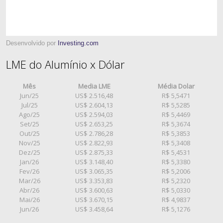
Desenvolvido por
Investing.com
LME do Alumínio x Dólar
Mês
Media LME
Média Dolar
Jun/25
US$ 2.516,48
R$ 5,5471
Jul/25
US$ 2.604,13
R$ 5,5285
Ago/25
US$ 2.594,03
R$ 5,4469
Set/25
US$ 2.653,25
R$ 5,3674
Out/25
US$ 2.786,28
R$ 5,3853
Nov/25
US$ 2.822,93
R$ 5,3408
Dez/25
US$ 2.875,33
R$ 5,4531
Jan/26
US$ 3.148,40
R$ 5,3380
Fev/26
US$ 3.065,35
R$ 5,2006
Mar/26
US$ 3.353,83
R$ 5,2320
Abr/26
US$ 3.600,63
R$ 5,0330
Mai/26
US$ 3.670,15
R$ 4,9837
Jun/26
US$ 3.458,64
R$ 5,1276