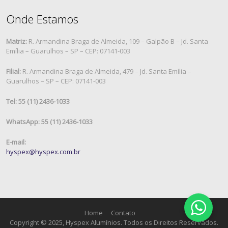
Onde Estamos
Matriz:
R. Armandina Braga de Almeida, 109 – Galpão B – Jd. Santa
Emília – Guarulhos – SP – CEP: 07141-003
Filial:
R. Armandina Braga de Almeida, 479 – Jd. Santa Emília –
Guarulhos – SP – CEP: 07141-003
Tel: 55 (11) 2436-1033
WhatsApp: 55 (11) 2436-1033
E-mail:
hyspex@hyspex.com.br
Home
Contato
Copyright © 2025, Hyspex Alumínios. Todos os Direitos Reservados.