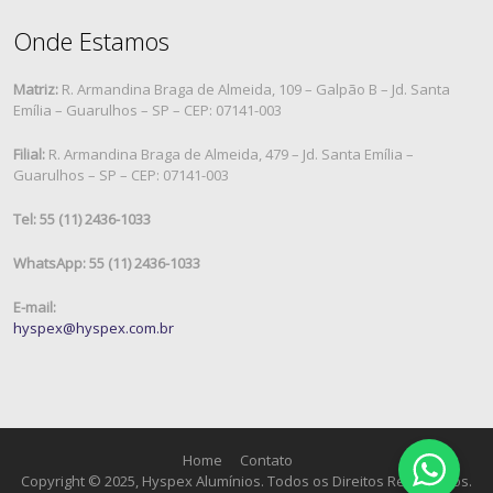
Onde Estamos
Matriz:
R. Armandina Braga de Almeida, 109 – Galpão B – Jd. Santa
Emília – Guarulhos – SP – CEP: 07141-003
Filial:
R. Armandina Braga de Almeida, 479 – Jd. Santa Emília –
Guarulhos – SP – CEP: 07141-003
Tel: 55 (11) 2436-1033
WhatsApp: 55 (11) 2436-1033
E-mail:
hyspex@hyspex.com.br
Home
Contato
Copyright © 2025, Hyspex Alumínios. Todos os Direitos Reservados.