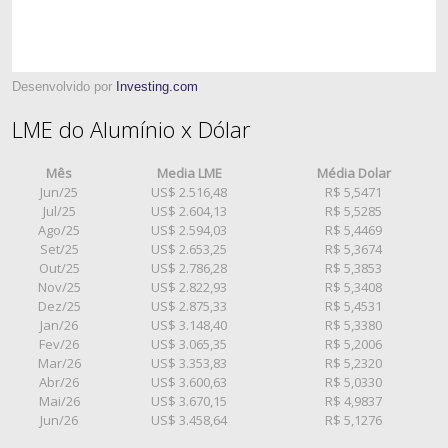
Desenvolvido por
Investing.com
LME do Alumínio x Dólar
Mês
Media LME
Média Dolar
Jun/25
US$ 2.516,48
R$ 5,5471
Jul/25
US$ 2.604,13
R$ 5,5285
Ago/25
US$ 2.594,03
R$ 5,4469
Set/25
US$ 2.653,25
R$ 5,3674
Out/25
US$ 2.786,28
R$ 5,3853
Nov/25
US$ 2.822,93
R$ 5,3408
Dez/25
US$ 2.875,33
R$ 5,4531
Jan/26
US$ 3.148,40
R$ 5,3380
Fev/26
US$ 3.065,35
R$ 5,2006
Mar/26
US$ 3.353,83
R$ 5,2320
Abr/26
US$ 3.600,63
R$ 5,0330
Mai/26
US$ 3.670,15
R$ 4,9837
Jun/26
US$ 3.458,64
R$ 5,1276