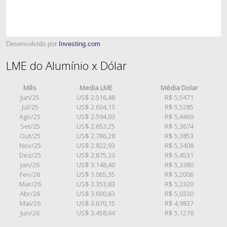
Desenvolvido por
Investing.com
LME do Alumínio x Dólar
Mês
Media LME
Média Dolar
Jun/25
US$ 2.516,48
R$ 5,5471
Jul/25
US$ 2.604,13
R$ 5,5285
Ago/25
US$ 2.594,03
R$ 5,4469
Set/25
US$ 2.653,25
R$ 5,3674
Out/25
US$ 2.786,28
R$ 5,3853
Nov/25
US$ 2.822,93
R$ 5,3408
Dez/25
US$ 2.875,33
R$ 5,4531
Jan/26
US$ 3.148,40
R$ 5,3380
Fev/26
US$ 3.065,35
R$ 5,2006
Mar/26
US$ 3.353,83
R$ 5,2320
Abr/26
US$ 3.600,63
R$ 5,0330
Mai/26
US$ 3.670,15
R$ 4,9837
Jun/26
US$ 3.458,64
R$ 5,1276