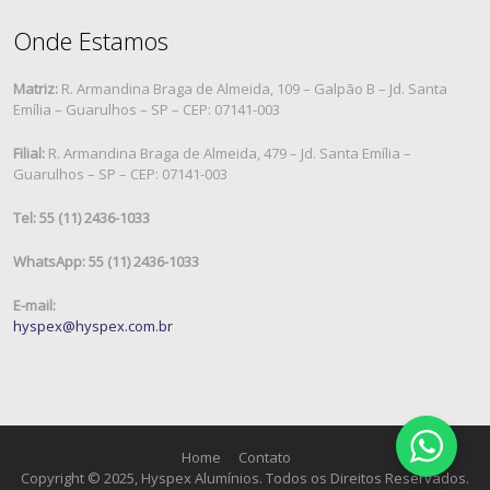
Onde Estamos
Matriz:
R. Armandina Braga de Almeida, 109 – Galpão B – Jd. Santa
Emília – Guarulhos – SP – CEP: 07141-003
Filial:
R. Armandina Braga de Almeida, 479 – Jd. Santa Emília –
Guarulhos – SP – CEP: 07141-003
Tel: 55 (11) 2436-1033
WhatsApp: 55 (11) 2436-1033
E-mail:
hyspex@hyspex.com.br
Home
Contato
Copyright © 2025, Hyspex Alumínios. Todos os Direitos Reservados.